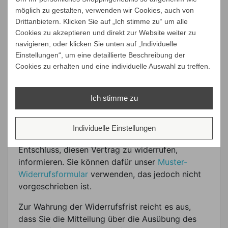
Angabe von Gründen diesen Vertrag zu
möglich zu gestalten, verwenden wir Cookies, auch von
widerrufen. Die Widerrufsfrist beträgt vierzehn
Drittanbietern. Klicken Sie auf „Ich stimme zu“ um alle
Tage ab dem Tag, an dem Sie oder ein von Ihnen
Cookies zu akzeptieren und direkt zur Website weiter zu
benannter Dritter, der nicht der Beförderer ist, die
navigieren; oder klicken Sie unten auf „Individuelle
Einstellungen“, um eine detaillierte Beschreibung der
Waren in Besitz genommen haben bzw. hat.
Cookies zu erhalten und eine individuelle Auswahl zu treffen.
Um Ihr Widerrufsrecht auszuüben, müssen Sie
uns (Brandstores GmbH, Mittelbreede 8, D33719
Ich stimme zu
Bielefeld, E-Mail: kontakt@brandstores.de,
Telefon: +49(0)521 944 170-0) mittels einer
eindeutigen Erklärung (z. B. ein mit der Post
Individuelle Einstellungen
versandter Brief oder E-Mail) über Ihren
Entschluss, diesen Vertrag zu widerrufen,
informieren. Sie können dafür unser
Muster-
Widerrufsformular
verwenden, das jedoch nicht
vorgeschrieben ist.
Zur Wahrung der Widerrufsfrist reicht es aus,
dass Sie die Mitteilung über die Ausübung des