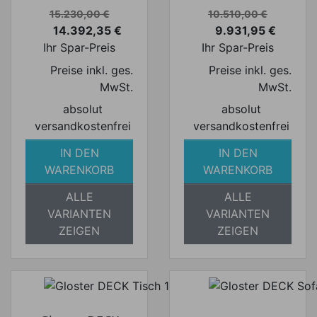
Verkaufspreis
Verkaufspreis
15.230,00 €
10.510,00 €
14.392,35 €
9.931,95 €
Preis
Preis
Ihr Spar-Preis
Ihr Spar-Preis
Preise inkl. ges.
Preise inkl. ges.
MwSt.
MwSt.
absolut
absolut
versandkostenfrei
versandkostenfrei
IN DEN
IN DEN
WARENKORB
WARENKORB
ALLE
ALLE
VARIANTEN
VARIANTEN
ZEIGEN
ZEIGEN