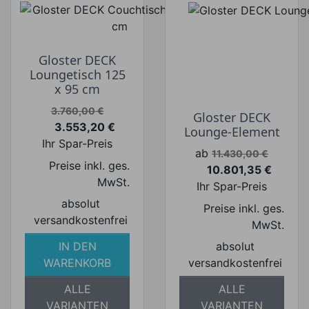
Gloster DECK
Loungetisch 125
x 95 cm
Verkaufspreis
3.760,00 €
Gloster DECK
3.553,20 €
Lounge-Element
Preis
Ihr Spar-Preis
Verkaufspreis
ab
11.430,00 €
Preise inkl. ges.
10.801,35 €
Preis
MwSt.
Ihr Spar-Preis
absolut
Preise inkl. ges.
versandkostenfrei
MwSt.
IN DEN
absolut
WARENKORB
versandkostenfrei
ALLE
ALLE
VARIANTEN
VARIANTEN