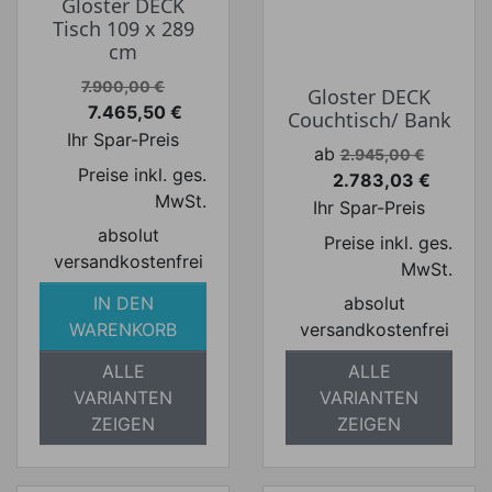
Gloster DECK
Tisch 109 x 289
cm
Verkaufspreis
7.900,00 €
Gloster DECK
7.465,50 €
Couchtisch/ Bank
Preis
Ihr Spar-Preis
Verkaufspreis
ab
2.945,00 €
Preise inkl. ges.
2.783,03 €
Preis
MwSt.
Ihr Spar-Preis
absolut
Preise inkl. ges.
versandkostenfrei
MwSt.
IN DEN
absolut
WARENKORB
versandkostenfrei
ALLE
ALLE
VARIANTEN
VARIANTEN
ZEIGEN
ZEIGEN