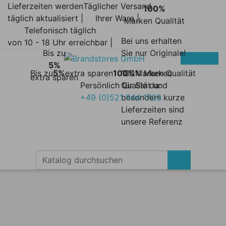
Lieferzeiten werden
Täglicher Versand
100%
täglich aktualisiert |
Ihrer Ware |
Marken Qualität
Telefonisch täglich
Bei uns erhalten
von 10 - 18 Uhr erreichbar |
Bis zu
Sie nur Originale!
5%
Bis zu
5%
extra sparen
100%
100% Marken
Marken Qualität
extra sparen
Persönlich für Sie da:
Qualität und
+49 (0)521 944 1700
besonders kurze
Lieferzeiten sind
unsere Referenz