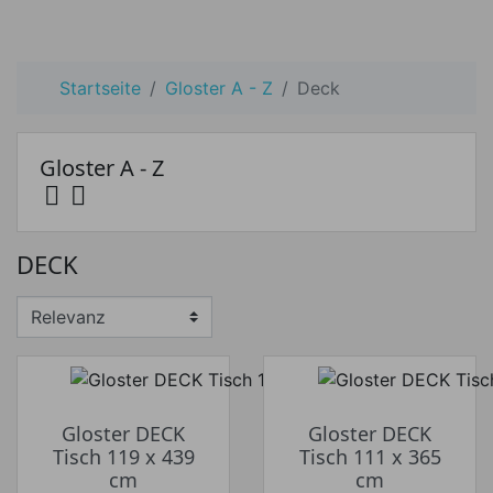
Startseite
Gloster A - Z
Deck
Gloster A - Z


Preis
DECK
Preis von
Preis bis
€
€
Hersteller
Gloster DECK
Gloster DECK
Tisch 119 x 439
Tisch 111 x 365
cm
cm