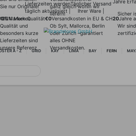
Jahre Erf
Lieferzeiten werden
Täglicher Versand
Sie nur Originale!
ganz gleich wohin wir
täglich aktualisiert |
Ihrer Ware |
liefern!
Sicher i
00%
100% Marken
Marken Qualität
€0
Versandkosten in EU & CH
20
Jahre a
Qualität und
Ob Sylt, Mallorca, Berlin
Wir sind
besonders kurze
oder Zürich –garantiert
zertifiz
Lieferzeiten sind
alles OHNE
unsere Referenz
Versandkosten.
STER A - Z
GRID
KAY
LIMA
BAY
FERN
MAY