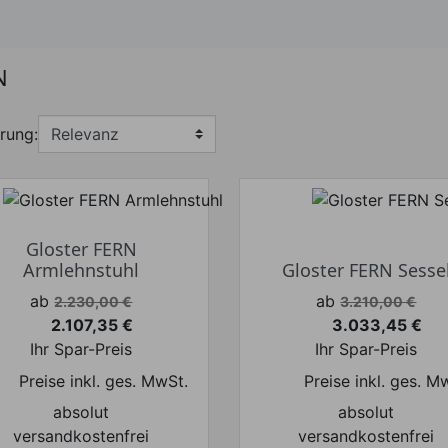
N
rung:
Gloster FERN
Armlehnstuhl
Gloster FERN Sesse
Verkaufspreis
Verkaufspreis
ab
ab
2.230,00 €
3.210,00 €
2.107,35 €
3.033,45 €
Preis
Preis
Ihr Spar-Preis
Ihr Spar-Preis
Preise inkl. ges. MwSt.
Preise inkl. ges. M
absolut
absolut
versandkostenfrei
versandkostenfrei