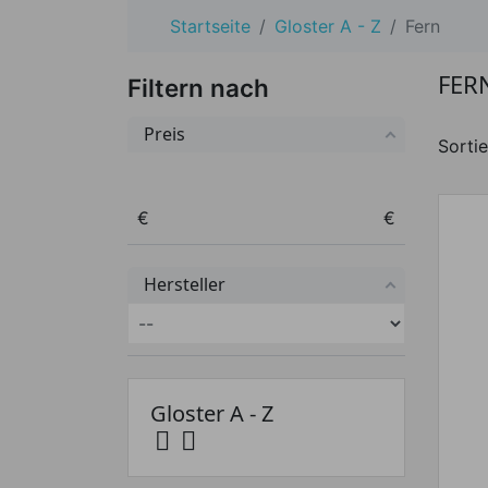
Startseite
Gloster A - Z
Fern
FER
Filtern nach
Preis
Sortie
Preis von
Preis bis
€
€
Hersteller
Gloster A - Z

