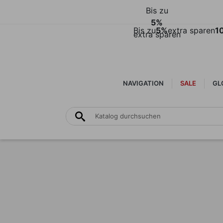
Bis zu
5%
Bis zu
5%
extra sparen
1
extra sparen
NAVIGATION
SALE
GLO