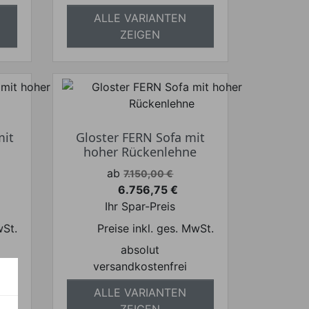
ALLE VARIANTEN
ZEIGEN
mit
Gloster FERN Sofa mit
e
hoher Rückenlehne
Verkaufspreis
ab
7.150,00 €
6.756,75 €
Preis
Ihr Spar-Preis
wSt.
Preise inkl. ges. MwSt.
absolut
versandkostenfrei
ALLE VARIANTEN
ZEIGEN