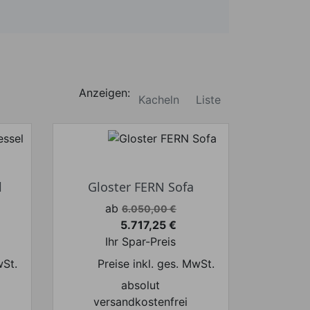
Anzeigen:
Kacheln
Liste
l
Gloster FERN Sofa
Verkaufspreis
ab
6.050,00 €
5.717,25 €
Preis
Ihr Spar-Preis
wSt.
Preise inkl. ges. MwSt.
absolut
versandkostenfrei