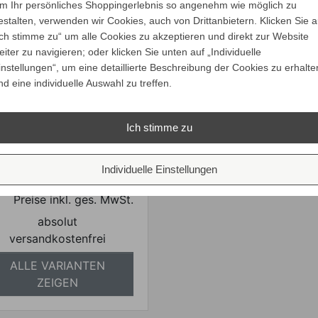
m Ihr persönliches Shoppingerlebnis so angenehm wie möglich zu
estalten, verwenden wir Cookies, auch von Drittanbietern. Klicken Sie a
Ich stimme zu“ um alle Cookies zu akzeptieren und direkt zur Website
eiter zu navigieren; oder klicken Sie unten auf „Individuelle
instellungen“, um eine detaillierte Beschreibung der Cookies zu erhalte
nd eine individuelle Auswahl zu treffen.
Gloster FERN Daybed
it hoher Rückenlehne
Ich stimme zu
Verkaufspreis
ab
9.970,00 €
9.421,65 €
Preis
Individuelle Einstellungen
Ihr Spar-Preis
Preise inkl. ges. MwSt.
absolut
versandkostenfrei
ALLE VARIANTEN
ZEIGEN