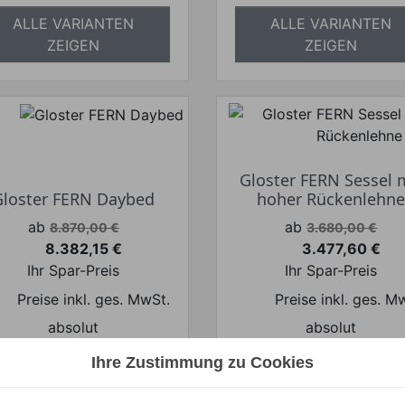
ALLE VARIANTEN
ALLE VARIANTEN
ZEIGEN
ZEIGEN
Gloster FERN Sessel 
Gloster FERN Daybed
hoher Rückenlehn
Verkaufspreis
Verkaufspreis
ab
ab
8.870,00 €
3.680,00 €
8.382,15 €
3.477,60 €
Preis
Preis
Ihr Spar-Preis
Ihr Spar-Preis
Preise inkl. ges. MwSt.
Preise inkl. ges. M
absolut
absolut
versandkostenfrei
versandkostenfrei
Ihre Zustimmung zu Cookies
ALLE VARIANTEN
ALLE VARIANTEN
ZEIGEN
ZEIGEN