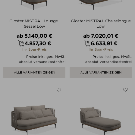
Gloster MISTRAL Lounge-
Gloster MISTRAL Chaiselongue
Sessel Low
Low
Verkaufspreis
Verkaufspreis
ab
5.140,00 €
ab
7.020,01 €
4.857,30 €
6.633,91 €
Preis
Preis
Ihr Spar-Preis
Ihr Spar-Preis
Preise inkl. ges. MwSt.
Preise inkl. ges. MwSt.
absolut versandkostenfrei
absolut versandkostenfrei
ALLE VARIANTEN ZEIGEN
ALLE VARIANTEN ZEIGEN