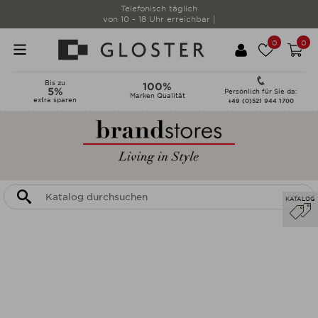
Telefonisch täglich
von 10 - 18 Uhr erreichbar |
0
0
Bis zu
100%
5%
Persönlich für Sie da:
Marken Qualität
extra sparen
+49 (0)521 944 1700
KATALOG