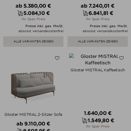
Verkaufspreis
Verkaufspreis
ab
5.380,00 €
ab
7.240,01 €
5.084,10 €
6.841,81 €
Preis
Preis
Ihr Spar-Preis
Ihr Spar-Preis
Preise inkl. ges. MwSt.
Preise inkl. ges. MwSt.
absolut versandkostenfrei
absolut versandkostenfrei
ALLE VARIANTEN ZEIGEN
ALLE VARIANTEN ZEIGEN
Gloster MISTRAL Kaffeetisch
Verkaufspreis
1.640,00 €
Gloster MISTRAL 2-Sitzer Sofa
1.549,80 €
Verkaufspreis
ab
9.110,00 €
Preis
Ihr Spar-Preis
8.608,95 €