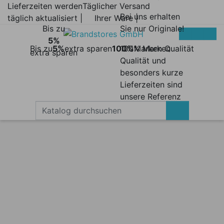
Lieferzeiten werden
Täglicher Versand
Bei uns erhalten
täglich aktualisiert |
Ihrer Ware |
Bis zu
Sie nur Originale!
5%
Bis zu
5%
extra sparen
100%
100% Marken
Marken Qualität
extra sparen
Qualität und
besonders kurze
Lieferzeiten sind
unsere Referenz