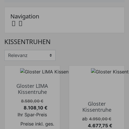
Navigation


Preis
KISSENTRUHEN
Preis von
Preis bis
€
€
Hersteller
Gloster LIMA
Kissentruhe
Verkaufspreis
8.580,00 €
Gloster
8.108,10 €
Kissentruhe
Preis
Ihr Spar-Preis
Verkaufspreis
ab
4.950,00 €
Preise inkl. ges.
4.677,75 €
Preis