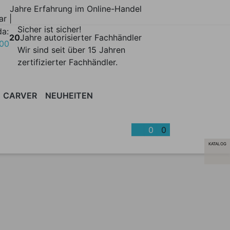
Jahre Erfahrung im Online-Handel
ar |
Sicher ist sicher!
da:
20
Jahre autorisierter Fachhändler
700
Wir sind seit über 15 Jahren
zertifizierter Fachhändler.
CARVER
NEUHEITEN
TISCHE
K
BLOW
KISSENTRUHEN
BORA
CARVER
SONNENSCHIRME
COSO
CRADLE
LEUCHT
DECK
0
0
KATALOG