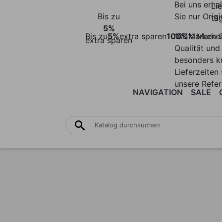
Bei uns erha
Li
Bis zu
Sie nur Origi
täg
5%
Bis zu
5%
extra sparen
100%
100% Marke
Marken Q
extra sparen
Qualität und
besonders k
Lieferzeiten 
unsere Refe
NAVIGATION
SALE
STÜHLE
TISCHE