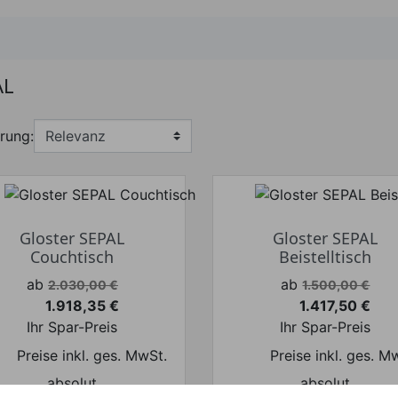
AL
rung:
Gloster SEPAL
Gloster SEPAL
Couchtisch
Beistelltisch
Verkaufspreis
Verkaufspreis
ab
ab
2.030,00 €
1.500,00 €
1.918,35 €
1.417,50 €
Preis
Preis
Ihr Spar-Preis
Ihr Spar-Preis
Preise inkl. ges. MwSt.
Preise inkl. ges. M
absolut
absolut