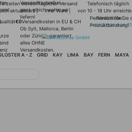
lten
Versandkostenfrei –
eferzeiten werden
Täglicher Versand
Telefonisch täglich
nale!
ganz gleich wohin wir
lich aktualisiert |
Ihrer Ware |
von 10 - 18 Uhr erreichb
liefern!
Persönlich für Sie 
Persönliche
n
ualität
€0
Versandkosten in EU & CH
Produktberatung!
+49 (0)521 944 1
Ob Sylt, Mallorca, Berlin
urze
oder Zürich –garantiert
sind
alles OHNE
renz
Versandkosten.
GLOSTER A - Z
GRID
KAY
LIMA
BAY
FERN
MAYA
SESSEL
180
AMBIENT
SOFAS
LIEGEN |
ARBOR
ARCHI
COUCHTISCHE
BAY
BELLS
BEISTELL
BLOC
DAYBEDS