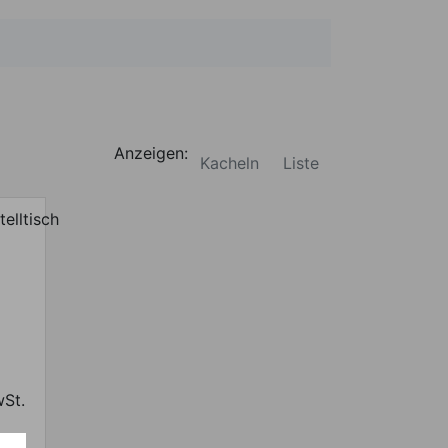
Anzeigen:
Kacheln
Liste
wSt.