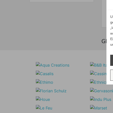
U
g
„
w
E
GLO
u