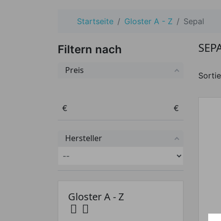
Startseite
Gloster A - Z
Sepal
SEP
Filtern nach
Preis
Sortie
Preis von
Preis bis
€
€
Hersteller
Gloster A - Z

