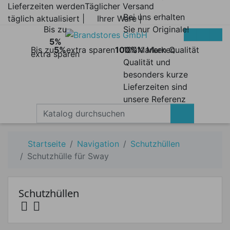
Lieferzeiten werden
Täglicher Versand
Bei uns erhalten
täglich aktualisiert |
Ihrer Ware |
Bis zu
Sie nur Originale!
5%
Bis zu
5%
extra sparen
100%
100% Marken
Marken Qualität
extra sparen
Qualität und
besonders kurze
Lieferzeiten sind
unsere Referenz
Startseite
Navigation
Schutzhüllen
Schutzhülle für Sway
Schutzhüllen


Preis