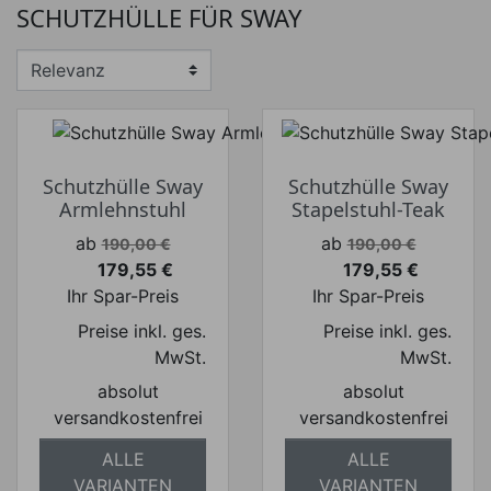
SCHUTZHÜLLE FÜR SWAY
Preis von
Preis bis
€
€
Hersteller
Schutzhülle Sway
Schutzhülle Sway
Armlehnstuhl
Stapelstuhl-Teak
Verkaufspreis
Verkaufspreis
ab
ab
190,00 €
190,00 €
179,55 €
179,55 €
Preis
Preis
Ihr Spar-Preis
Ihr Spar-Preis
Preise inkl. ges.
Preise inkl. ges.
MwSt.
MwSt.
absolut
absolut
versandkostenfrei
versandkostenfrei
ALLE
ALLE
VARIANTEN
VARIANTEN