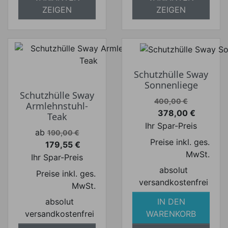
ZEIGEN
ZEIGEN
Schutzhülle Sway
Sonnenliege
Schutzhülle Sway
Verkaufspreis
400,00 €
Armlehnstuhl-
378,00 €
Teak
Preis
Ihr Spar-Preis
Verkaufspreis
ab
190,00 €
Preise inkl. ges.
179,55 €
Preis
MwSt.
Ihr Spar-Preis
absolut
Preise inkl. ges.
versandkostenfrei
MwSt.
absolut
IN DEN
versandkostenfrei
WARENKORB