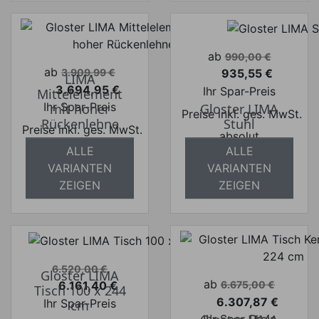
Verkaufspreis
ab
990,00 €
Verkaufspreis
ab
935,55 €
3.909,99 €
LIMA
Preis
3.694,95 €
Ihr Spar-Preis
Mittelelement
Preis
Ihr Spar-Preis
mit hoher
Gloster LIMA
Preise inkl. ges. MwSt.
Rückenlehne
Stuhl
Preise inkl. ges. MwSt.
absolut
ALLE
ALLE
absolut
versandkostenfrei
VARIANTEN
VARIANTEN
versandkostenfrei
ZEIGEN
ZEIGEN
Verkaufspreis
6.520,00 €
Gloster LIMA
Verkaufspreis
ab
6.161,40 €
6.675,00 €
Tisch 100 x 244
Preis
6.307,87 €
Ihr Spar-Preis
cm
Preis
Ihr Spar-Preis