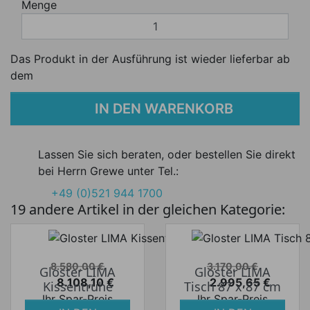
Menge
Das Produkt in der Ausführung ist wieder lieferbar ab
dem
IN DEN WARENKORB
Lassen Sie sich beraten, oder bestellen Sie direkt
bei Herrn Grewe unter Tel.:
+49 (0)521 944 1700
19 andere Artikel in der gleichen Kategorie:
Verkaufspreis
Verkaufspreis
8.580,00 €
3.170,00 €
Gloster LIMA
Gloster LIMA
8.108,10 €
2.995,65 €
Kissentruhe
Tisch 87 x 87 cm
Preis
Preis
Ihr Spar-Preis
Ihr Spar-Preis