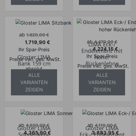
Verkaufspreis
ab
1.820,00 €
Verkaufspreis
ab
1.719,90 €
4.470,00 €
LIMA Eck-/
Preis
4.224,15 €
Ihr Spar-Preis
Endelement mit
Preis
Ihr Spar-Preis
Gloster LIMA
hoher
Preise inkl. ges. MwSt.
Bank 159 cm
Rückenlehne
Preise inkl. ges. MwSt.
absolut
ALLE
ALLE
absolut
versandkostenfrei
VARIANTEN
VARIANTEN
versandkostenfrei
ZEIGEN
ZEIGEN
Verkaufspreis
Verkaufspreis
ab
ab
4.620,00 €
4.110,00 €
Gloster LIMA
Gloster LIMA
4.365,90 €
3.883,95 €
Sonnenliege
Eck-/ Endelement
Preis
Preis