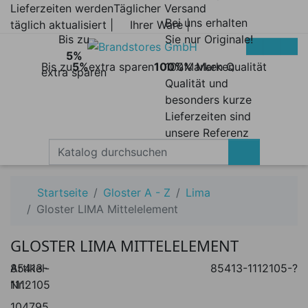
Lieferzeiten werden
Täglicher Versand
Bei uns erhalten
täglich aktualisiert |
Ihrer Ware |
Bis zu
Sie nur Originale!
5%
Bis zu
5%
extra sparen
100%
100% Marken
Marken Qualität
extra sparen
Qualität und
besonders kurze
Lieferzeiten sind
unsere Referenz
Startseite
Gloster A - Z
Lima
Gloster LIMA Mittelelement
GLOSTER LIMA MITTELELEMENT
Artikel-
85413-
85413-1112105-?
Nr.:
1112105
104795