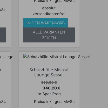
Preise inkl. ges. MwSt.
absolut
wSt.
versandkostenfrei
IN DEN WARENKORB
ALLE VARIANTEN
ZEIGEN
A
Schutzhülle Mistral
Lounge-Sessel
Verkaufspreis
360,00 €
340,20 €
Preis
Ihr Spar-Preis
wSt.
Preise inkl. ges. MwSt.