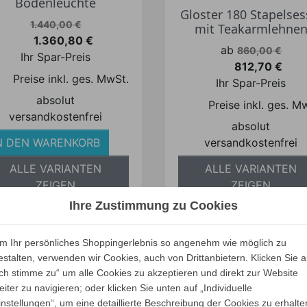
Bodenleuchte
Gloster 180 Stapelses
Verkaufspreis
1.440,00 €
mit Teakarmlehne
1.360,80 €
Preis
Verkaufspreis
ab
860,00 €
Ihr Spar-Preis
812,70 €
Preis
Preise inkl. ges. MwSt.
Ihr Spar-Preis
absolut
Preise inkl. ges. M
versandkostenfrei
absolut
N DEN WARENKORB
versandkostenfrei
ALLE VARIANTEN
ALLE VARIANTEN
ZEIGEN
ZEIGEN
Ihre Zustimmung zu Cookies
m Ihr persönliches Shoppingerlebnis so angenehm wie möglich zu
estalten, verwenden wir Cookies, auch von Drittanbietern. Klicken Sie a
Ich stimme zu“ um alle Cookies zu akzeptieren und direkt zur Website
loster MAYA 2-Sitzer
Gloster GRID CABA
eiter zu navigieren; oder klicken Sie unten auf „Individuelle
Endelement
Daybed Teak
instellungen“, um eine detaillierte Beschreibung der Cookies zu erhalte