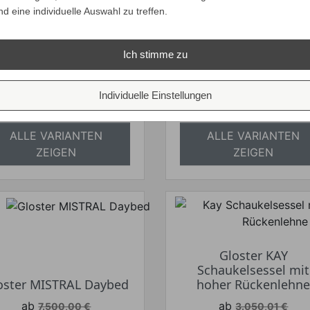
nd eine individuelle Auswahl zu treffen.
Verkaufspreis
Verkaufspreis
ab
ab
5.339,99 €
21.430,00 €
5.046,29 €
20.251,35 €
Preis
Preis
Ihr Spar-Preis
Ihr Spar-Preis
Ich stimme zu
Preise inkl. ges. MwSt.
Preise inkl. ges. M
absolut
absolut
Individuelle Einstellungen
versandkostenfrei
versandkostenfrei
ALLE VARIANTEN
ALLE VARIANTEN
ZEIGEN
ZEIGEN
Gloster KAY
Schaukelsessel mit
oster MISTRAL Daybed
hoher Rückenlehn
Verkaufspreis
Verkaufspreis
ab
ab
7.500,00 €
3.050,01 €