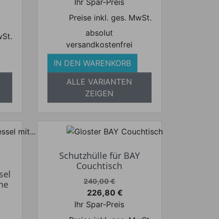
Ihr Spar-Preis
Preise inkl. ges. MwSt.
absolut
wSt.
versandkostenfrei
IN DEN WARENKORB
ALLE VARIANTEN
ZEIGEN
Schutzhülle für BAY
Couchtisch
sel
Verkaufspreis
240,00 €
ne
226,80 €
Preis
Ihr Spar-Preis