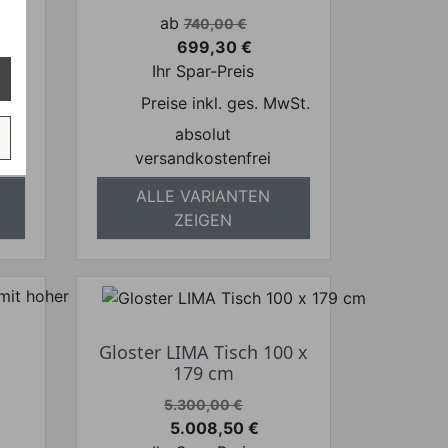
Verkaufspreis
ab
740,00 €
699,30 €
Preis
Ihr Spar-Preis
wSt.
Preise inkl. ges. MwSt.
absolut
versandkostenfrei
ALLE VARIANTEN
ZEIGEN
Gloster LIMA Tisch 100 x
179 cm
Verkaufspreis
5.300,00 €
e
5.008,50 €
Preis