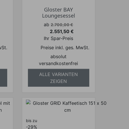
Gloster BAY
Loungesessel
Verkaufspreis
ab
2.700,00 €
2.551,50 €
Preis
Ihr Spar-Preis
wSt.
Preise inkl. ges. MwSt.
absolut
versandkostenfrei
ALLE VARIANTEN
ZEIGEN
bis zu
-29%