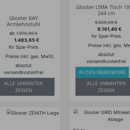
Gloster LIMA Tisch 10
244 cm
Gloster KAY
Verkaufspreis
6.520,00 €
Armlehnstuhl
6.161,40 €
Preis
Verkaufspreis
ab
1.570,00 €
Ihr Spar-Preis
1.483,65 €
Preis
Preise inkl. ges. M
Ihr Spar-Preis
absolut
Preise inkl. ges. MwSt.
versandkostenfrei
absolut
versandkostenfrei
IN DEN WARENKORB
ALLE VARIANTEN
ALLE VARIANTEN
ZEIGEN
ZEIGEN
bis zu