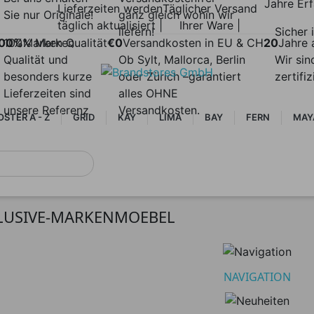
Jahre Er
Lieferzeiten werden
Täglicher Versand
Sie nur Originale!
ganz gleich wohin wir
täglich aktualisiert |
Ihrer Ware |
liefern!
Sicher i
00%
100% Marken
Marken Qualität
€0
Versandkosten in EU & CH
20
Jahre 
Qualität und
Ob Sylt, Mallorca, Berlin
Wir sin
besonders kurze
oder Zürich –garantiert
zertifi
Lieferzeiten sind
alles OHNE
unsere Referenz
Versandkosten.
STER A - Z
GRID
KAY
LIMA
BAY
FERN
MAY
LUSIVE-MARKENMOEBEL
NAVIGATION
lten