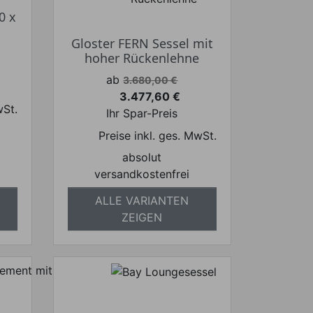
0 x
Gloster FERN Sessel mit
hoher Rückenlehne
Verkaufspreis
ab
3.680,00 €
3.477,60 €
Preis
wSt.
Ihr Spar-Preis
Preise inkl. ges. MwSt.
absolut
versandkostenfrei
ALLE VARIANTEN
ZEIGEN