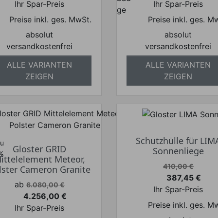
Ihr Spar-Preis
Ihr Spar-Preis
Preise inkl. ges. MwSt.
Preise inkl. ges. M
absolut
absolut
versandkostenfrei
versandkostenfrei
ALLE VARIANTEN
ALLE VARIANTEN
ZEIGEN
ZEIGEN
Schutzhülle für LIM
zu
Gloster GRID
Sonnenliege
%
ittelelement Meteor,
Verkaufspreis
410,00 €
lster Cameron Granite
387,45 €
Preis
Verkaufspreis
ab
6.080,00 €
Ihr Spar-Preis
4.256,00 €
Preis
Preise inkl. ges. M
Ihr Spar-Preis