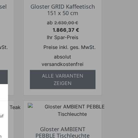
sel
Gloster GRID Kaffeetisch
n
151 x 50 cm
Verkaufspreis
ab
2.630,00 €
1.866,37 €
Preis
Ihr Spar-Preis
wSt.
Preise inkl. ges. MwSt.
absolut
versandkostenfrei
ALLE VARIANTEN
ZEIGEN
uf
NA
Gloster AMBIENT
PEBBLE Tischleuchte
n