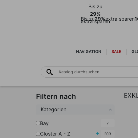
Bis zu
29%
Bis zu
29%
extra sparen
1
extra sparen
NAVIGATION
SALE
GLO
EXK
Filtern nach
Kategorien
Bay
7
Untermenü umscha
Gloster A - Z
203