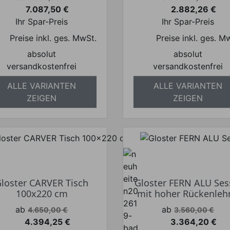
7.087,50 €
2.882,26 €
Preis
Preis
Ihr Spar-Preis
Ihr Spar-Preis
Preise inkl. ges. MwSt.
Preise inkl. ges. M
absolut
absolut
versandkostenfrei
versandkostenfrei
ALLE VARIANTEN
ALLE VARIANTEN
ZEIGEN
ZEIGEN
loster CARVER Tisch
Gloster FERN ALU Ses
100x220 cm
mit hoher Rückenleh
Verkaufspreis
Verkaufspreis
ab
ab
4.650,00 €
3.560,00 €
4.394,25 €
3.364,20 €
Preis
Preis