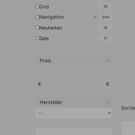
Grid
19
Untermenü umscha
Navigation
344
Neuheiten
18
Sale
11
Preis
Preis von
Preis bis
€
€
Hersteller
Sortie