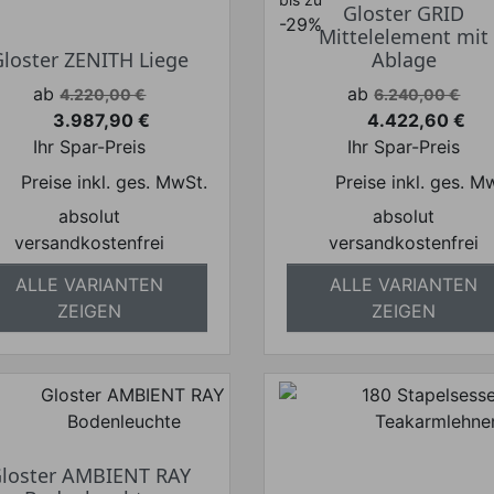
Gloster GRID
-29%
Mittelelement mit
Gloster ZENITH Liege
Ablage
Verkaufspreis
Verkaufspreis
ab
ab
4.220,00 €
6.240,00 €
3.987,90 €
4.422,60 €
Preis
Preis
Ihr Spar-Preis
Ihr Spar-Preis
Preise inkl. ges. MwSt.
Preise inkl. ges. M
absolut
absolut
versandkostenfrei
versandkostenfrei
ALLE VARIANTEN
ALLE VARIANTEN
ZEIGEN
ZEIGEN
loster AMBIENT RAY